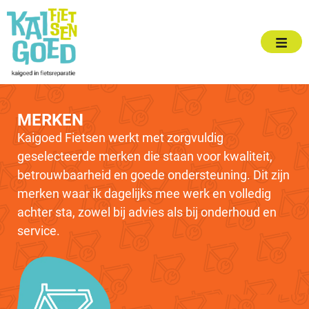
MERKEN
Kaigoed Fietsen werkt met zorgvuldig
geselecteerde merken die staan voor kwaliteit,
betrouwbaarheid en goede ondersteuning. Dit zijn
merken waar ik dagelijks mee werk en volledig
achter sta, zowel bij advies als bij onderhoud en
service.