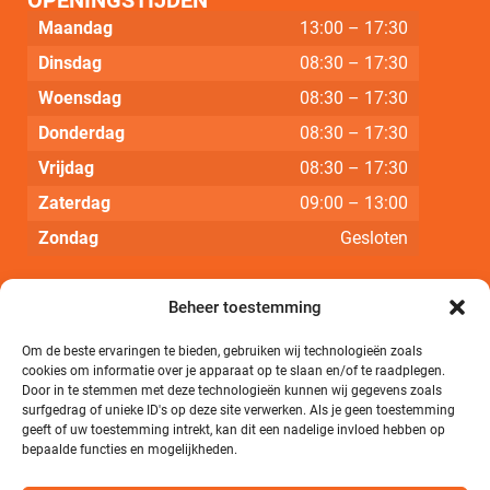
OPENINGSTIJDEN
Maandag
13:00 – 17:30
Dinsdag
08:30 – 17:30
Woensdag
08:30 – 17:30
Donderdag
08:30 – 17:30
Vrijdag
08:30 – 17:30
Zaterdag
09:00 – 13:00
Zondag
Gesloten
NAVIGEREN
Beheer toestemming
Homepagina
Om de beste ervaringen te bieden, gebruiken wij technologieën zoals
cookies om informatie over je apparaat op te slaan en/of te raadplegen.
Fietsen
Door in te stemmen met deze technologieën kunnen wij gegevens zoals
surfgedrag of unieke ID's op deze site verwerken. Als je geen toestemming
Merken
geeft of uw toestemming intrekt, kan dit een nadelige invloed hebben op
bepaalde functies en mogelijkheden.
Onderhoud & Service