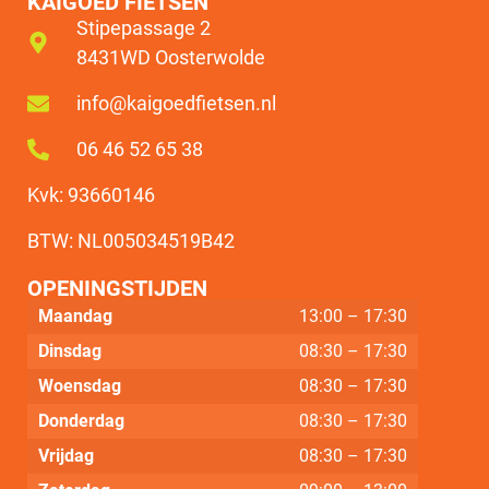
KAIGOED FIETSEN
Stipepassage 2
8431WD Oosterwolde
info@kaigoedfietsen.nl
06 46 52 65 38
Kvk: 93660146
BTW: NL005034519B42
OPENINGSTIJDEN
Maandag
13:00 – 17:30
Dinsdag
08:30 – 17:30
Woensdag
08:30 – 17:30
Donderdag
08:30 – 17:30
Vrijdag
08:30 – 17:30