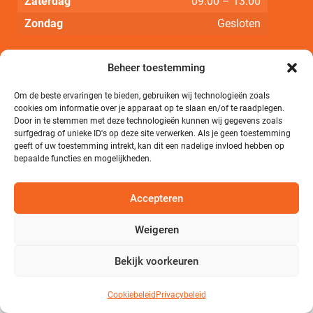
Zaterdag
09:00 – 13:00
Zondag
Gesloten
NAVIGEREN
Beheer toestemming
Homepagina
Om de beste ervaringen te bieden, gebruiken wij technologieën zoals
cookies om informatie over je apparaat op te slaan en/of te raadplegen.
Fietsen
Door in te stemmen met deze technologieën kunnen wij gegevens zoals
surfgedrag of unieke ID's op deze site verwerken. Als je geen toestemming
Merken
geeft of uw toestemming intrekt, kan dit een nadelige invloed hebben op
bepaalde functies en mogelijkheden.
Onderhoud & Service
Lease
Accepteren
Over Kaigoed Fietsen
Weigeren
Bekijk voorkeuren
© Kaigoed Fietsen 2026
Realisatie door
Cotive
Cookiebeleid
Privacybeleid