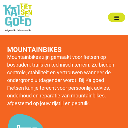
MOUNTAINBIKES
Mountainbikes zijn gemaakt voor fietsen op
bospaden, trails en technisch terrein. Ze bieden
controle, stabiliteit en vertrouwen wanneer de
ondergrond uitdagender wordt. Bij Kaigoed
Fietsen kun je terecht voor persoonlijk advies,
onderhoud en reparatie van mountainbikes,
afgestemd op jouw rijstijl en gebruik.